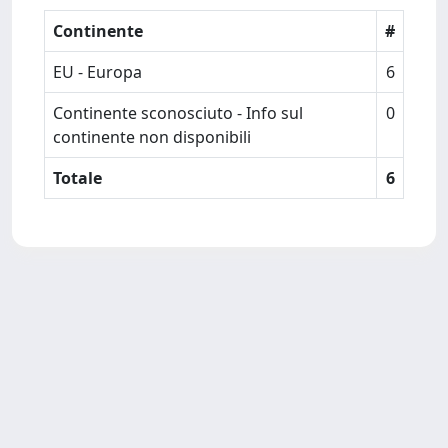
Continente
#
EU - Europa
6
Continente sconosciuto - Info sul
0
continente non disponibili
Totale
6
Powered by
IRIS
-
about IRIS
-