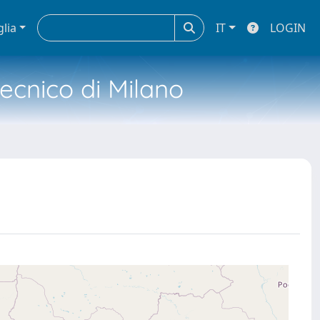
glia
IT
LOGIN
tecnico di Milano