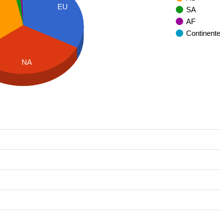
EU
SA
AF
Continent
NA