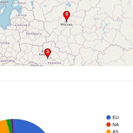
EU
NA
AS