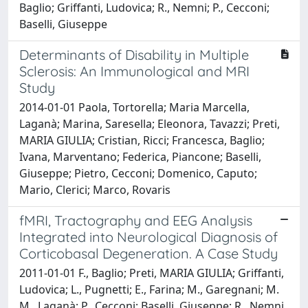
Baglio; Griffanti, Ludovica; R., Nemni; P., Cecconi;
Baselli, Giuseppe
Determinants of Disability in Multiple
Sclerosis: An Immunological and MRI
Study
2014-01-01 Paola, Tortorella; Maria Marcella,
Laganà; Marina, Saresella; Eleonora, Tavazzi; Preti,
MARIA GIULIA; Cristian, Ricci; Francesca, Baglio;
Ivana, Marventano; Federica, Piancone; Baselli,
Giuseppe; Pietro, Cecconi; Domenico, Caputo;
Mario, Clerici; Marco, Rovaris
fMRI, Tractography and EEG Analysis
Integrated into Neurological Diagnosis of
Corticobasal Degeneration. A Case Study
2011-01-01 F., Baglio; Preti, MARIA GIULIA; Griffanti,
Ludovica; L., Pugnetti; E., Farina; M., Garegnani; M.
M., Laganà; P., Cecconi; Baselli, Giuseppe; R., Nemni