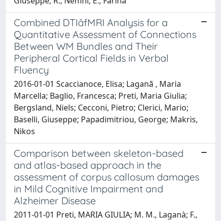
Giuseppe; R., Nemni; E., Farina
Combined DTIâfMRI Analysis for a
Quantitative Assessment of Connections
Between WM Bundles and Their
Peripheral Cortical Fields in Verbal
Fluency
2016-01-01 Scaccianoce, Elisa; Laganã , Maria
Marcella; Baglio, Francesca; Preti, Maria Giulia;
Bergsland, Niels; Cecconi, Pietro; Clerici, Mario;
Baselli, Giuseppe; Papadimitriou, George; Makris,
Nikos
Comparison between skeleton-based
and atlas-based approach in the
assessment of corpus callosum damages
in Mild Cognitive Impairment and
Alzheimer Disease
2011-01-01 Preti, MARIA GIULIA; M. M., Laganà; F.,