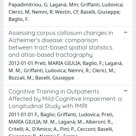
Papadimitriou, G; Laganà, Mm; Griffanti, Ludovica;
Clerici, M; Nemni, R; Westin, Cf; Baselli, Giuseppe;
Baglio, F.
Assessing corpus callosum changes in
Alzheimer's disease: comparison
between tract-based spatial statistics
and atlas-based tractography
2012-01-01 Preti, MARIA GIULIA; Baglio, F.; Laganà,
M. M.; Griffanti, Ludovica; Nemni, R.; Clerici, M.;
Bozzali, M.; Baselli, Giuseppe
Cognitive Training in Outpatients
Affected by Mild Cognitive Impairment: a
Longitudinal Study with fMRI
2011-01-01 F., Baglio; Griffanti, Ludovica; Preti,
MARIA GIULIA; M. M., Laganà; M., Alberoni; R.,
Critelli; A., D'Amico; A., Pini; P., Cecconi; Baselli,