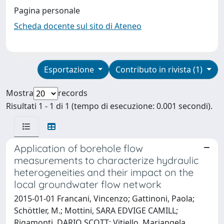
Pagina personale
Scheda docente sul sito di Ateneo
Esportazione
Contributo in rivista (1)
Mostra
records
Risultati 1 - 1 di 1 (tempo di esecuzione: 0.001 secondi).
Application of borehole flow
measurements to characterize hydraulic
heterogeneities and their impact on the
local groundwater flow network
2015-01-01 Francani, Vincenzo; Gattinoni, Paola;
Schöttler, M.; Mottini, SARA EDVIGE CAMILL;
Rigamonti, DARIO SCOTT; Vitiello, Mariangela