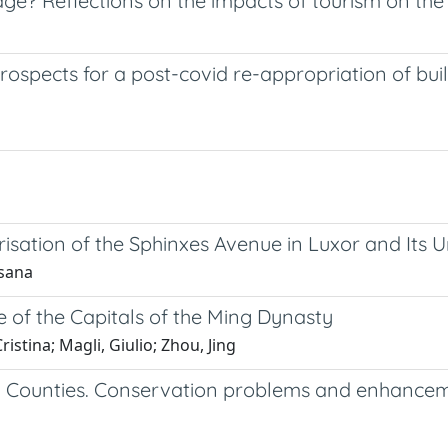
ritage? Reflections on the impacts of tourism on the
 prospects for a post-covid re-appropriation of buil
isation of the Sphinxes Avenue in Luxor and Its 
ssana
 of the Capitals of the Ming Dynasty
stina; Magli, Giulio; Zhou, Jing
 Counties. Conservation problems and enhancement