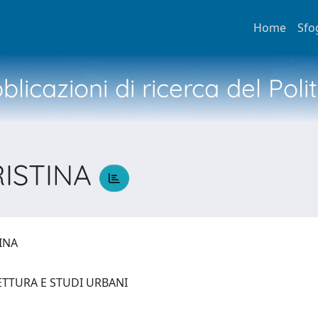
Home
Sfo
licazioni di ricerca del Poli
RISTINA
TINA
ETTURA E STUDI URBANI