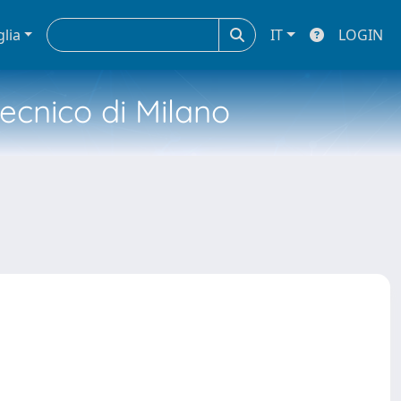
glia
IT
LOGIN
tecnico di Milano