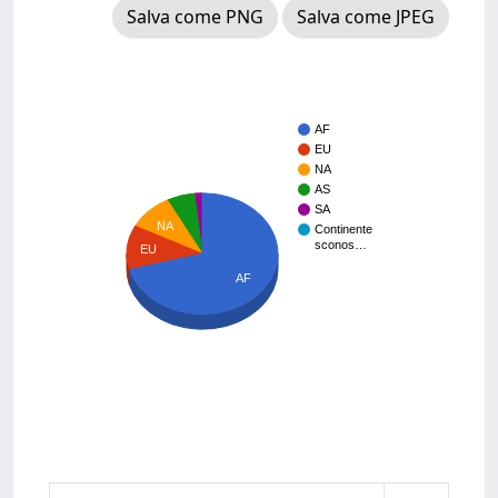
Salva come PNG
Salva come JPEG
AF
EU
NA
AS
SA
NA
Continente
sconos…
EU
AF