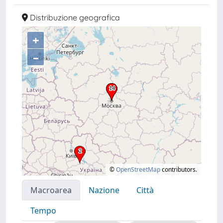
Distribuzione geografica
+
–
©
OpenStreetMap
contributors.
Macroarea
Nazione
Città
Tempo