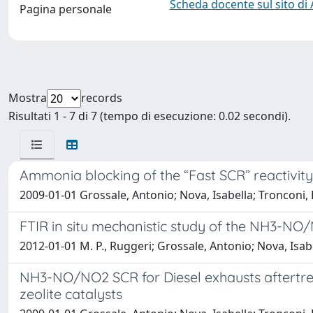
Scheda docente sul sito di
Pagina personale
Mostra
records
Risultati 1 - 7 di 7 (tempo di esecuzione: 0.02 secondi).
Ammonia blocking of the “Fast SCR” reactivity
2009-01-01 Grossale, Antonio; Nova, Isabella; Tronconi, 
FTIR in situ mechanistic study of the NH3-NO
2012-01-01 M. P., Ruggeri; Grossale, Antonio; Nova, Isabel
NH3-NO/NO2 SCR for Diesel exhausts aftertre
zeolite catalysts