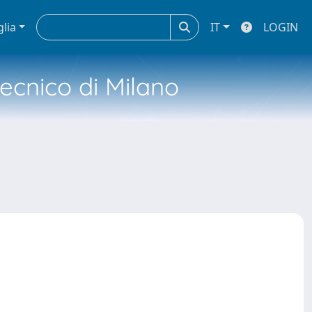
glia
IT
LOGIN
tecnico di Milano