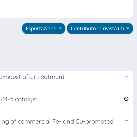
Esportazione
Contributo in rivista (7)
 exhaust aftertreatment
SM-5 catalyst
lling of commercial Fe- and Cu-promoted