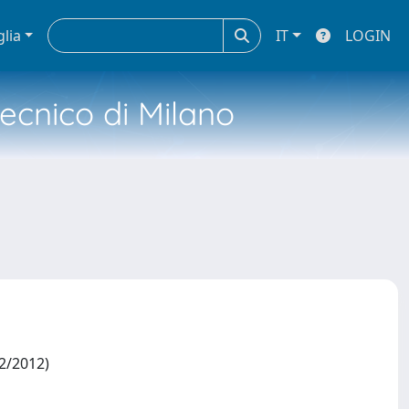
glia
IT
LOGIN
tecnico di Milano
12/2012)