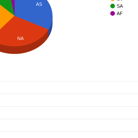
AS
SA
AF
NA