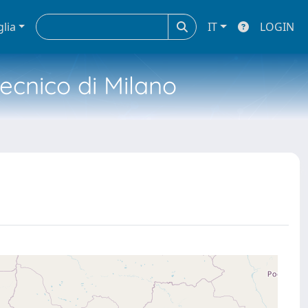
glia
IT
LOGIN
tecnico di Milano