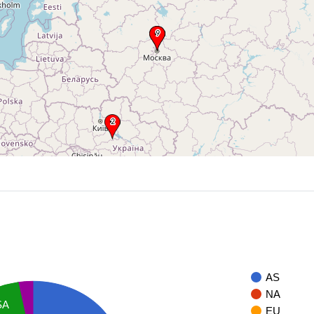
AS
NA
SA
EU