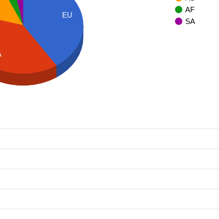
AF
EU
SA
A