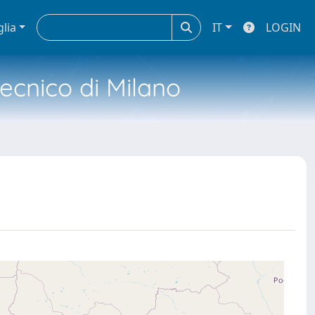
glia
IT
LOGIN
tecnico di Milano