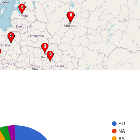
EU
NA
AS