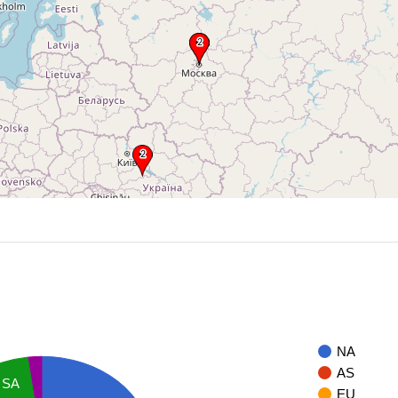
NA
AS
SA
EU