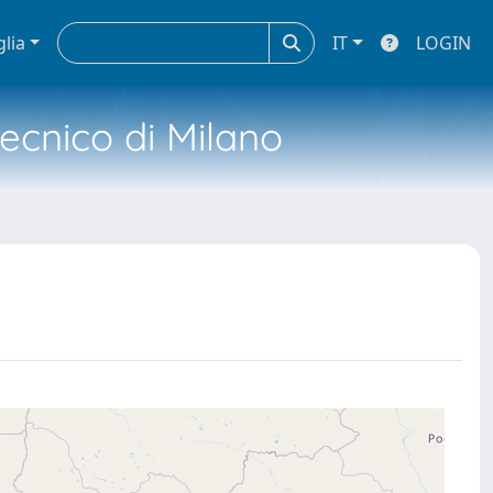
glia
IT
LOGIN
tecnico di Milano