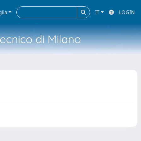
glia
IT
LOGIN
tecnico di Milano