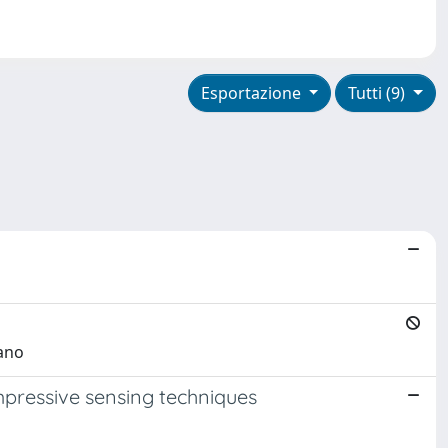
Esportazione
Tutti (9)
fano
mpressive sensing techniques