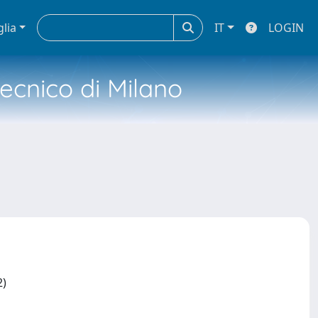
glia
IT
LOGIN
tecnico di Milano
2)