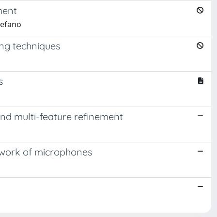
ment
tefano
ing techniques
s
nd multi-feature refinement
etwork of microphones