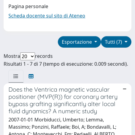
Pagina personale
Scheda docente sul sito di Ateneo
Esportazione
Tutti (7)
Mostra
records
Risultati 1 - 7 di 7 (tempo di esecuzione: 0.009 secondi).
Does the Ventrica magnetic vascular
positioner (MVP(R)) for coronary artery
bypass grafting significantly alter local
fluid dynamics? A numeric study
2007-01-01 Morbiducci, Umberto; Lemma,
Massimo; Ponzini, Raffaele; Boi, A; Bondavalli, L;
Antona, C; Montevecchi, Fm; Redaelli, ALBERTO