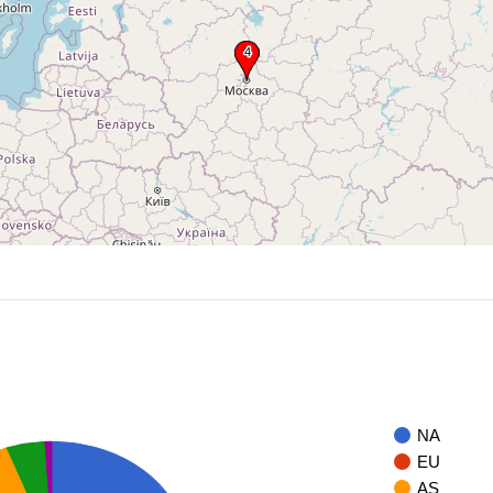
NA
EU
AS