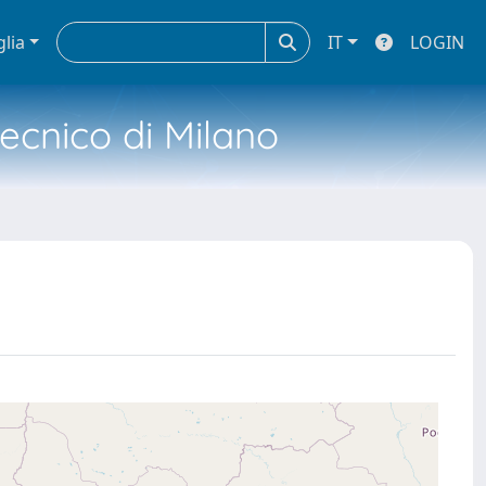
glia
IT
LOGIN
tecnico di Milano