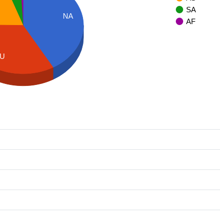
SA
NA
AF
U