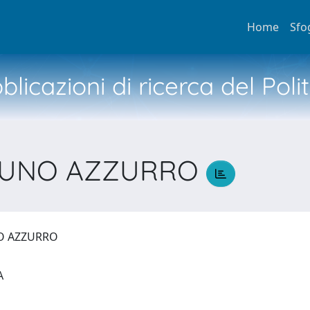
Home
Sfo
licazioni di ricerca del Poli
BRUNO AZZURRO
NO AZZURRO
IA