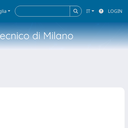
glia
IT
LOGIN
tecnico di Milano