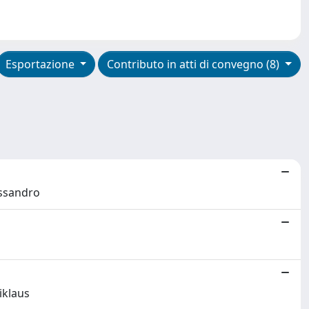
Esportazione
Contributo in atti di convegno (8)
essandro
iklaus