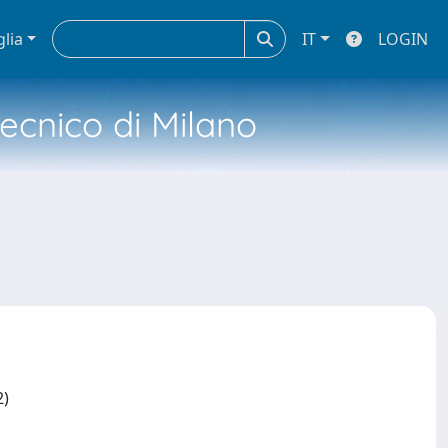
glia
IT
LOGIN
tecnico di Milano
2)