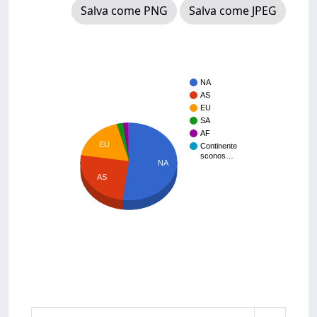
Salva come PNG
Salva come JPEG
NA
AS
EU
SA
AF
EU
Continente
sconos…
NA
AS