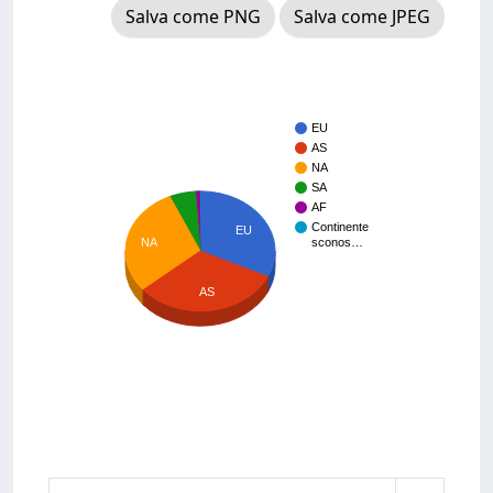
Salva come PNG
Salva come JPEG
EU
AS
NA
SA
AF
Continente
EU
NA
sconos…
AS