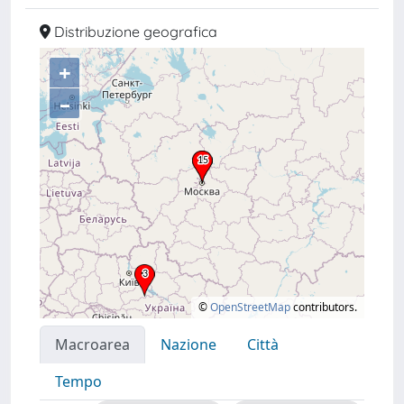
Distribuzione geografica
+
–
©
OpenStreetMap
contributors.
Macroarea
Nazione
Città
Tempo