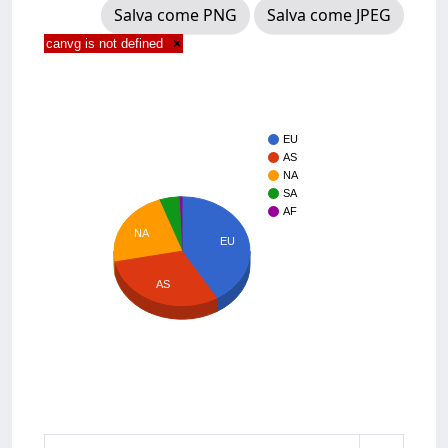
Salva come PNG
Salva come JPEG
canvg is not defined
×
EU
AS
NA
SA
AF
NA
EU
AS