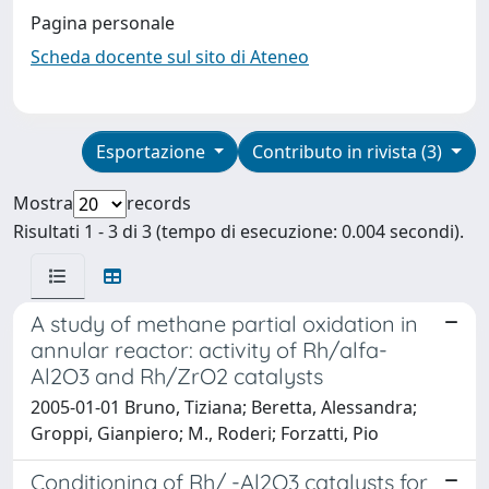
Pagina personale
Scheda docente sul sito di Ateneo
Esportazione
Contributo in rivista (3)
Mostra
records
Risultati 1 - 3 di 3 (tempo di esecuzione: 0.004 secondi).
A study of methane partial oxidation in
annular reactor: activity of Rh/alfa-
Al2O3 and Rh/ZrO2 catalysts
2005-01-01 Bruno, Tiziana; Beretta, Alessandra;
Groppi, Gianpiero; M., Roderi; Forzatti, Pio
Conditioning of Rh/ -Al2O3 catalysts for