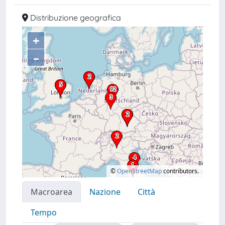
Distribuzione geografica
+
–
©
OpenStreetMap
contributors.
Macroarea
Nazione
Città
Tempo