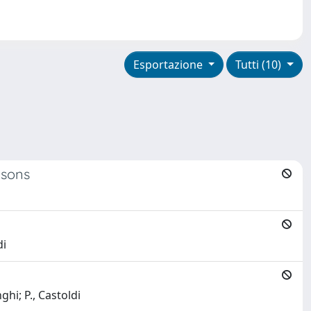
Esportazione
Tutti (10)
isons
di
ghi; P., Castoldi