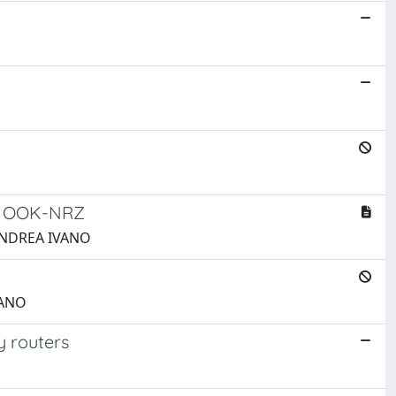
/s OOK-NRZ
, ANDREA IVANO
VANO
y routers