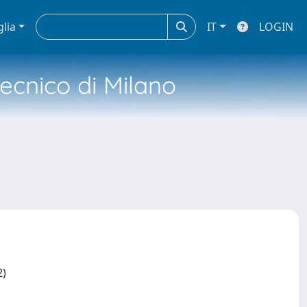
glia
IT
LOGIN
tecnico di Milano
2)