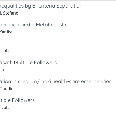
equalities by Bi-criteria Separation
i, Stefano
eration and a Metaheuristic
 Kanika
Nicola
 with Multiple Followers
ola
uation in medium/maxi health-care emergencies
 Claudio
tiple Followers
Nicola