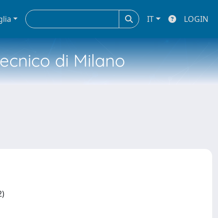
glia
IT
LOGIN
tecnico di Milano
2)