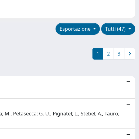
Esportazione
Tutti (47)
1
2
3
; M., Petasecca; G. U., Pignatel; L., Stebel; A., Tauro;