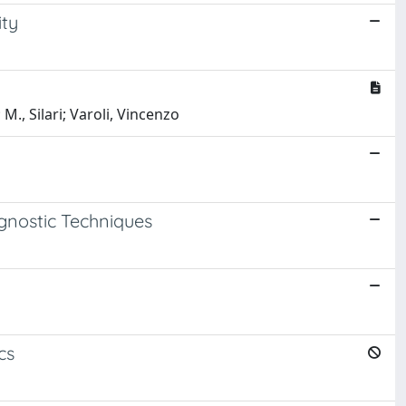
ity
., Silari; Varoli, Vincenzo
gnostic Techniques
cs