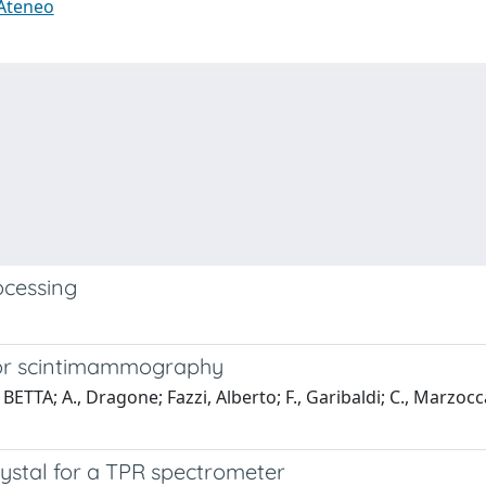
 Ateneo
ocessing
 for scintimammography
 BETTA; A., Dragone; Fazzi, Alberto; F., Garibaldi; C., Marzocca
rystal for a TPR spectrometer