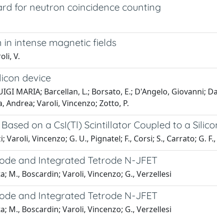
ard for neutron coincidence counting
 in intense magnetic fields
oli, V.
licon device
RIA; Barcellan, L.; Borsato, E.; D'Angelo, Giovanni; Dal Co
a, Andrea; Varoli, Vincenzo; Zotto, P.
ased on a CsI(Tl) Scintillator Coupled to a Silic
; Varoli, Vincenzo; G. U., Pignatel; F., Corsi; S., Carrato; G. F
Diode and Integrated Tetrode N-JFET
ta; M., Boscardin; Varoli, Vincenzo; G., Verzellesi
Diode and Integrated Tetrode N-JFET
ta; M., Boscardin; Varoli, Vincenzo; G., Verzellesi