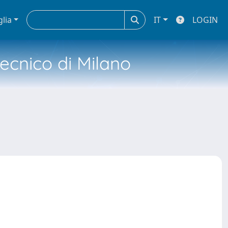
glia
IT
LOGIN
tecnico di Milano