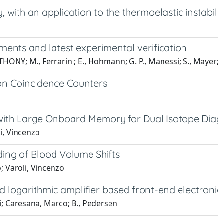
, with an application to the thermoelastic instabil
ments and latest experimental verification
Y; M., Ferrarini; E., Hohmann; G. P., Manessi; S., Mayer; M
ron Coincidence Counters
 with Large Onboard Memory for Dual Isotope Dia
li, Vincenzo
ding of Blood Volume Shifts
o; Varoli, Vincenzo
 logarithmic amplifier based front-end electroni
lli; Caresana, Marco; B., Pedersen