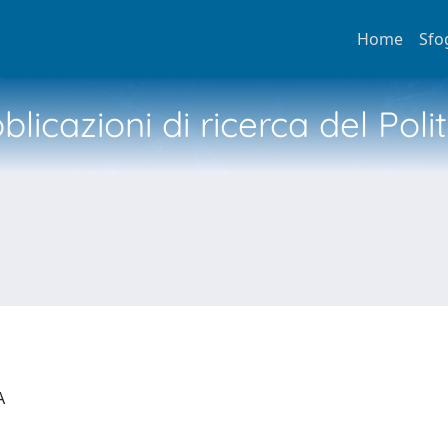
Home
Sfo
licazioni di ricerca del Poli
IA