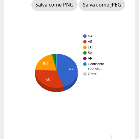
Salva come PNG
Salva come JPEG
NA
AS
EU
SA
AF
EU
Continente
sconos…
NA
Other
AS