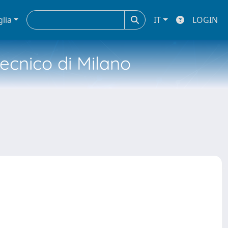
glia
IT
LOGIN
tecnico di Milano