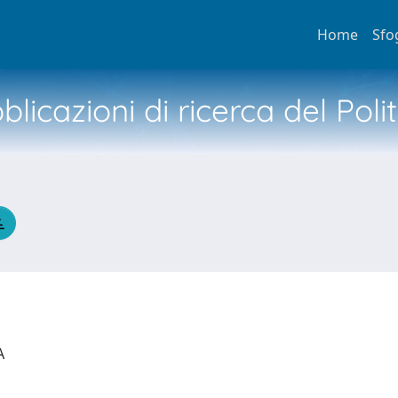
Home
Sfo
licazioni di ricerca del Poli
IA