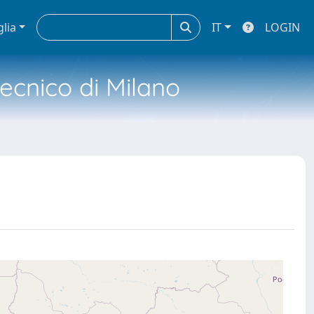
glia
IT
LOGIN
tecnico di Milano