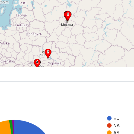
EU
NA
AS