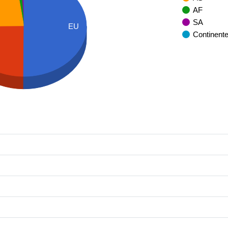
AF
SA
EU
Continent