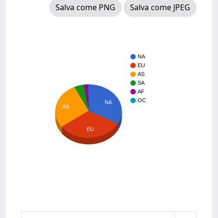
Salva come PNG
Salva come JPEG
NA
EU
AS
SA
AF
OC
NA
AS
EU