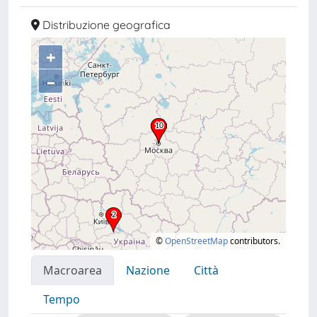
Distribuzione geografica
+
–
©
OpenStreetMap
contributors.
Macroarea
Nazione
Città
Tempo