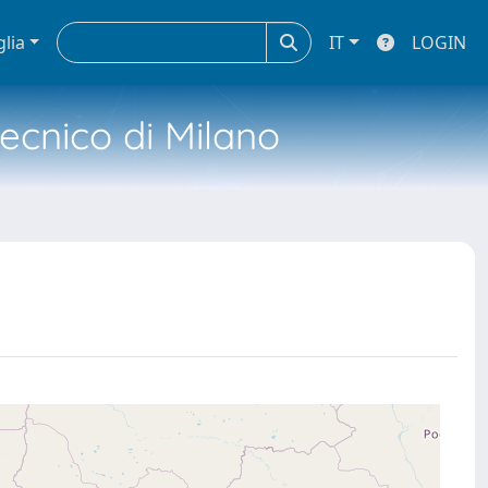
glia
IT
LOGIN
tecnico di Milano