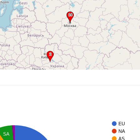
EU
NA
SA
AS