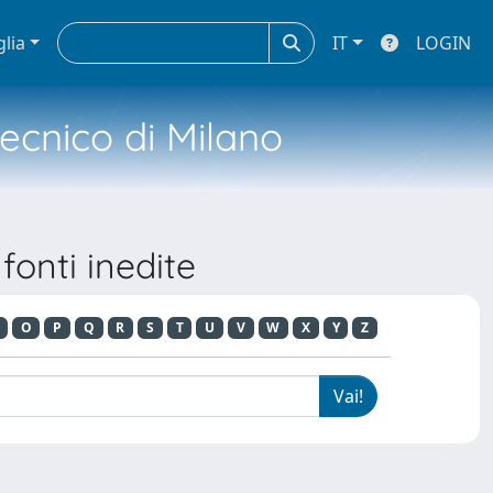
glia
IT
LOGIN
tecnico di Milano
fonti inedite
O
P
Q
R
S
T
U
V
W
X
Y
Z