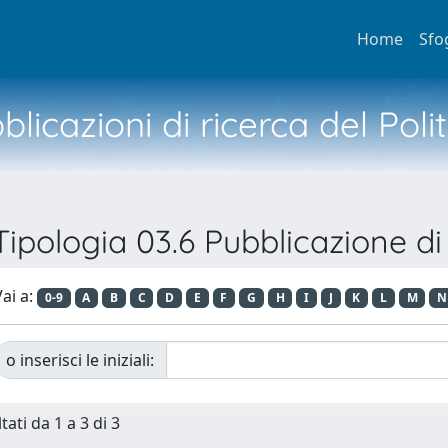
Home
Sfo
licazioni di ricerca del Poli
Tipologia 03.6 Pubblicazione di 
ai a:
0-9
A
B
C
D
E
F
G
H
I
J
K
L
M
N
o inserisci le iniziali:
tati da 1 a 3 di 3