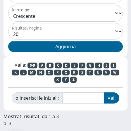
In ordine:
Risultati/Pagina
Vai a:
0-9
A
B
C
D
E
F
G
H
I
J
K
L
M
N
O
P
Q
R
S
T
U
V
W
X
Y
Z
o inserisci le iniziali:
Mostrati risultati da 1 a 3
di 3