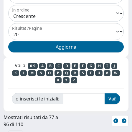
In ordine:
Risultati/Pagina
Vai a:
0-9
A
B
C
D
E
F
G
H
I
J
K
L
M
N
O
P
Q
R
S
T
U
V
W
X
Y
Z
o inserisci le iniziali:
Mostrati risultati da 77 a
96 di 110