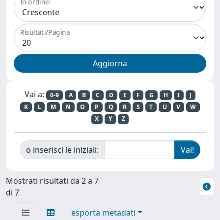
In ordine:
Risultati/Pagina
Vai a:
0-9
A
B
C
D
E
F
G
H
I
J
K
L
M
N
O
P
Q
R
S
T
U
V
W
X
Y
Z
o inserisci le iniziali:
Mostrati risultati da 2 a 7
di 7
esporta metadati