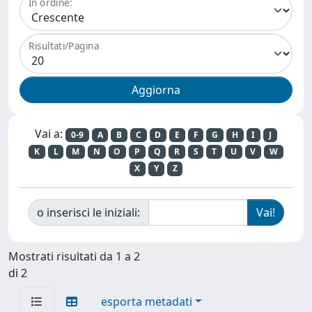
In ordine:
Risultati/Pagina
Vai a:
0-9
A
B
C
D
E
F
G
H
I
J
K
L
M
N
O
P
Q
R
S
T
U
V
W
X
Y
Z
o inserisci le iniziali:
Mostrati risultati da 1 a 2
di 2
esporta metadati