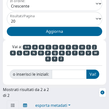
In ordine:
Risultati/Pagina
Vai a:
0-9
A
B
C
D
E
F
G
H
I
J
K
L
M
N
O
P
Q
R
S
T
U
V
W
X
Y
Z
o inserisci le iniziali:
Mostrati risultati da 2 a 2
di 2
esporta metadati