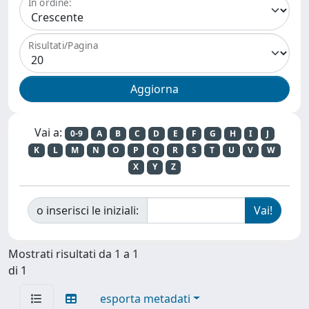
In ordine:
Risultati/Pagina
Vai a:
0-9
A
B
C
D
E
F
G
H
I
J
K
L
M
N
O
P
Q
R
S
T
U
V
W
X
Y
Z
o inserisci le iniziali:
Mostrati risultati da 1 a 1
di 1
esporta metadati