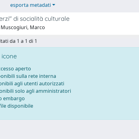
esporta metadati
rzi" di socialità culturale
 Muscogiuri, Marco
tati da 1 a 1 di 1
 icone
accesso aperto
ponibili sulla rete interna
onibili agli utenti autorizzati
onibili solo agli amministratori
to embargo
ile disponibile