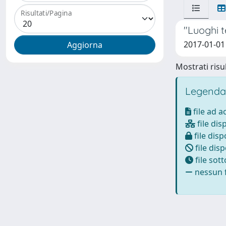
Risultati/Pagina
"Luoghi te
2017-01-01
Mostrati risul
Legenda
file ad 
file dis
file disp
file disp
file sot
nessun f