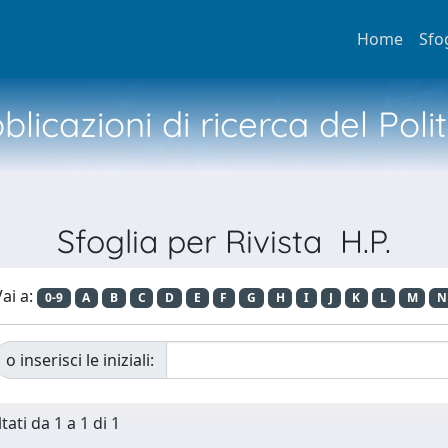
Home
Sfo
licazioni di ricerca del Poli
Sfoglia per Rivista H.P.
ai a:
0-9
A
B
C
D
E
F
G
H
I
J
K
L
M
N
o inserisci le iniziali:
tati da 1 a 1 di 1