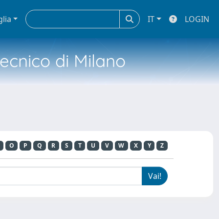
glia
IT
LOGIN
tecnico di Milano
O
P
Q
R
S
T
U
V
W
X
Y
Z