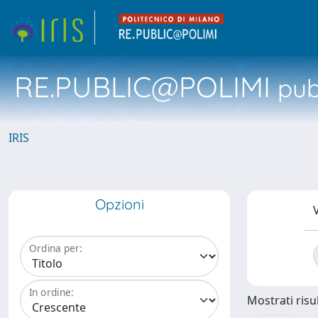
RE.PUBLIC@POLIMI
pubb
IRIS
Opzioni
V
Ordina per:
In ordine:
Mostrati risul