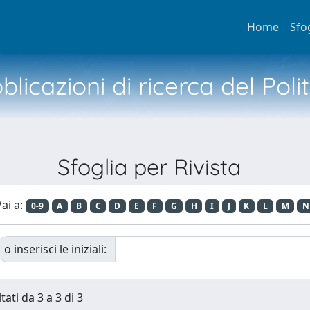
Home
Sfo
licazioni di ricerca del Poli
Sfoglia per Rivista
ai a:
0-9
A
B
C
D
E
F
G
H
I
J
K
L
M
N
o inserisci le iniziali:
tati da 3 a 3 di 3