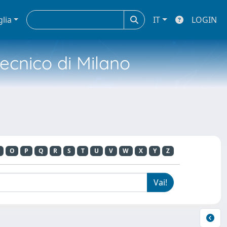
glia
IT
LOGIN
tecnico di Milano
O
P
Q
R
S
T
U
V
W
X
Y
Z