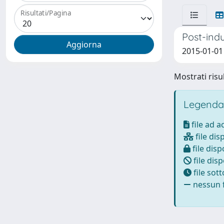
Risultati/Pagina
Post-indu
2015-01-01
Mostrati risul
Legenda
file ad 
file dis
file disp
file disp
file sot
nessun f