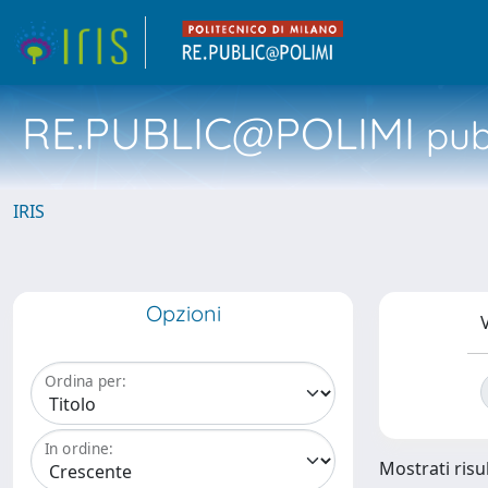
RE.PUBLIC@POLIMI
pubb
IRIS
Opzioni
V
Ordina per:
In ordine:
Mostrati risul