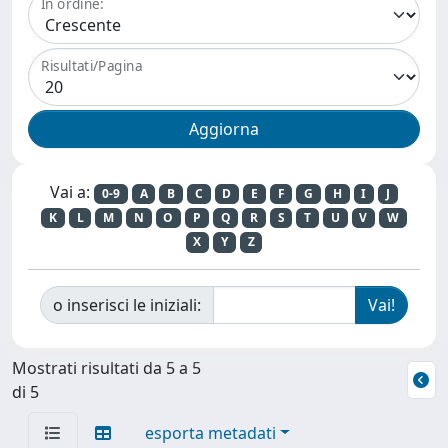
In ordine:
Risultati/Pagina
Vai a:
0-9
A
B
C
D
E
F
G
H
I
J
K
L
M
N
O
P
Q
R
S
T
U
V
W
X
Y
Z
o inserisci le iniziali:
Mostrati risultati da 5 a 5
di 5
esporta metadati