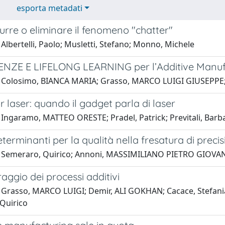
esporta metadati
rre o eliminare il fenomeno "chatter"
Albertelli, Paolo; Musletti, Stefano; Monno, Michele
ZE E LIFELONG LEARNING per l’Additive Manufa
 Colosimo, BIANCA MARIA; Grasso, MARCO LUIGI GIUSEPPE; 
r laser: quando il gadget parla di laser
 Ingaramo, MATTEO ORESTE; Pradel, Patrick; Previtali, Barb
eterminanti per la qualità nella fresatura di preci
 Semeraro, Quirico; Annoni, MASSIMILIANO PIETRO GIOVANN
raggio dei processi additivi
 Grasso, MARCO LUIGI; Demir, ALI GOKHAN; Cacace, Stefania
Quirico