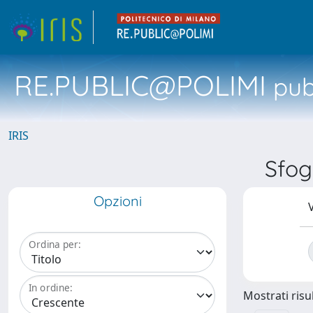
RE.PUBLIC@POLIMI
pubb
IRIS
Sfog
Opzioni
V
Ordina per:
In ordine:
Mostrati risul