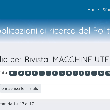
Home
Sfo
licazioni di ricerca del Poli
lia per Rivista MACCHINE UTE
ai a:
0-9
A
B
C
D
E
F
G
H
I
J
K
L
M
N
o inserisci le iniziali:
tati da 1 a 17 di 17