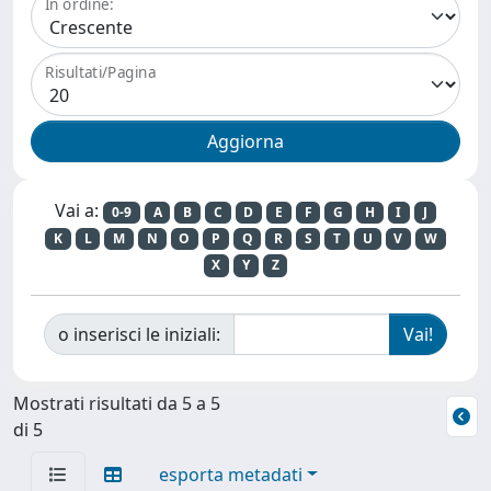
In ordine:
Risultati/Pagina
Vai a:
0-9
A
B
C
D
E
F
G
H
I
J
K
L
M
N
O
P
Q
R
S
T
U
V
W
X
Y
Z
o inserisci le iniziali:
Mostrati risultati da 5 a 5
di 5
esporta metadati