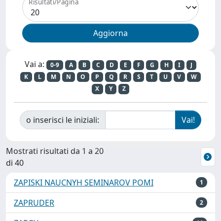
Risultati/Pagina
Vai a:
0-9
A
B
C
D
E
F
G
H
I
J
K
L
M
N
O
P
Q
R
S
T
U
V
W
X
Y
Z
o inserisci le iniziali:
Mostrati risultati da 1 a 20
di 40
ZAPISKI NAUCNYH SEMINAROV POMI
1
ZAPRUDER
2