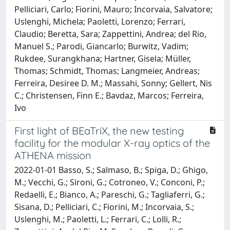
Pelliciari, Carlo; Fiorini, Mauro; Incorvaia, Salvatore;
Uslenghi, Michela; Paoletti, Lorenzo; Ferrari,
Claudio; Beretta, Sara; Zappettini, Andrea; del Rio,
Manuel S.; Parodi, Giancarlo; Burwitz, Vadim;
Rukdee, Surangkhana; Hartner, Gisela; Müller,
Thomas; Schmidt, Thomas; Langmeier, Andreas;
Ferreira, Desiree D. M.; Massahi, Sonny; Gellert, Nis
C.; Christensen, Finn E.; Bavdaz, Marcos; Ferreira,
Ivo
First light of BEaTriX, the new testing
facility for the modular X-ray optics of the
ATHENA mission
2022-01-01 Basso, S.; Salmaso, B.; Spiga, D.; Ghigo,
M.; Vecchi, G.; Sironi, G.; Cotroneo, V.; Conconi, P.;
Redaelli, E.; Bianco, A.; Pareschi, G.; Tagliaferri, G.;
Sisana, D.; Pelliciari, C.; Fiorini, M.; Incorvaia, S.;
Uslenghi, M.; Paoletti, L.; Ferrari, C.; Lolli, R.;