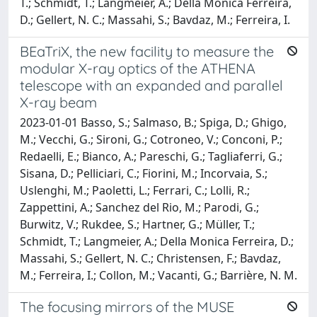
T.; Schmidt, T.; Langmeier, A.; Della Monica Ferreira,
D.; Gellert, N. C.; Massahi, S.; Bavdaz, M.; Ferreira, I.
BEaTriX, the new facility to measure the
modular X-ray optics of the ATHENA
telescope with an expanded and parallel
X-ray beam
2023-01-01 Basso, S.; Salmaso, B.; Spiga, D.; Ghigo,
M.; Vecchi, G.; Sironi, G.; Cotroneo, V.; Conconi, P.;
Redaelli, E.; Bianco, A.; Pareschi, G.; Tagliaferri, G.;
Sisana, D.; Pelliciari, C.; Fiorini, M.; Incorvaia, S.;
Uslenghi, M.; Paoletti, L.; Ferrari, C.; Lolli, R.;
Zappettini, A.; Sanchez del Rio, M.; Parodi, G.;
Burwitz, V.; Rukdee, S.; Hartner, G.; Müller, T.;
Schmidt, T.; Langmeier, A.; Della Monica Ferreira, D.;
Massahi, S.; Gellert, N. C.; Christensen, F.; Bavdaz,
M.; Ferreira, I.; Collon, M.; Vacanti, G.; Barrière, N. M.
The focusing mirrors of the MUSE