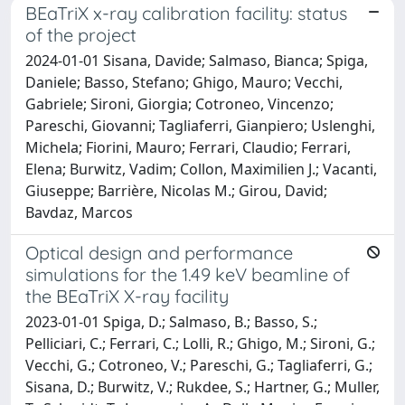
BEaTriX x-ray calibration facility: status
of the project
2024-01-01 Sisana, Davide; Salmaso, Bianca; Spiga,
Daniele; Basso, Stefano; Ghigo, Mauro; Vecchi,
Gabriele; Sironi, Giorgia; Cotroneo, Vincenzo;
Pareschi, Giovanni; Tagliaferri, Gianpiero; Uslenghi,
Michela; Fiorini, Mauro; Ferrari, Claudio; Ferrari,
Elena; Burwitz, Vadim; Collon, Maximilien J.; Vacanti,
Giuseppe; Barrière, Nicolas M.; Girou, David;
Bavdaz, Marcos
Optical design and performance
simulations for the 1.49 keV beamline of
the BEaTriX X-ray facility
2023-01-01 Spiga, D.; Salmaso, B.; Basso, S.;
Pelliciari, C.; Ferrari, C.; Lolli, R.; Ghigo, M.; Sironi, G.;
Vecchi, G.; Cotroneo, V.; Pareschi, G.; Tagliaferri, G.;
Sisana, D.; Burwitz, V.; Rukdee, S.; Hartner, G.; Muller,