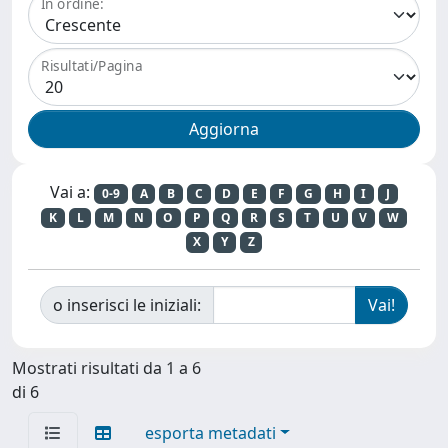
In ordine:
Risultati/Pagina
Vai a:
0-9
A
B
C
D
E
F
G
H
I
J
K
L
M
N
O
P
Q
R
S
T
U
V
W
X
Y
Z
o inserisci le iniziali:
Mostrati risultati da 1 a 6
di 6
esporta metadati