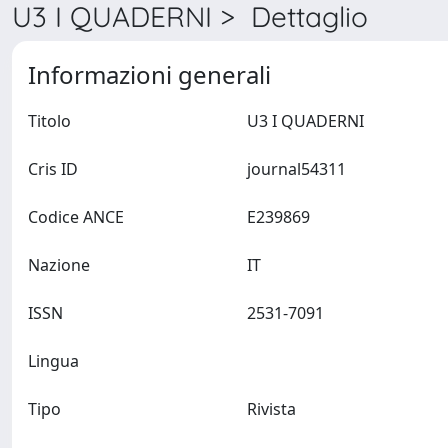
U3 I QUADERNI > Dettaglio
Informazioni generali
Titolo
U3 I QUADERNI
Cris ID
journal54311
Codice ANCE
E239869
Nazione
IT
ISSN
2531-7091
Lingua
Tipo
Rivista