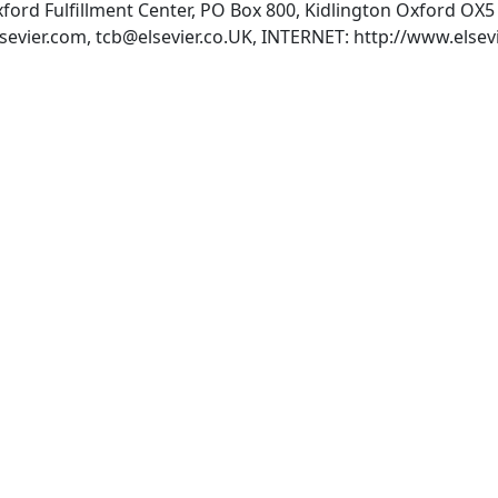
Oxford Fulfillment Center, PO Box 800, Kidlington Oxford O
sevier.com
,
tcb@elsevier.co.UK
, INTERNET: http://www.elsevi