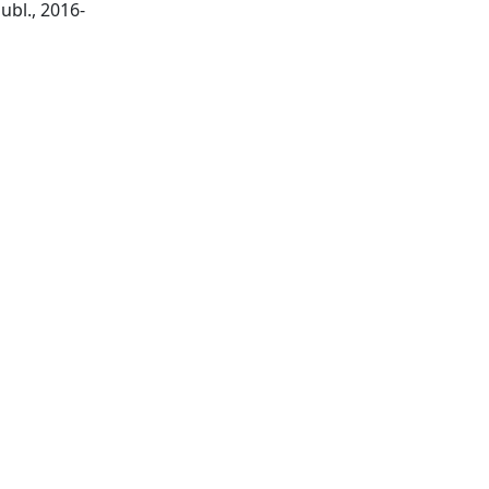
Cham: Springer Internat. Publ., 2016-