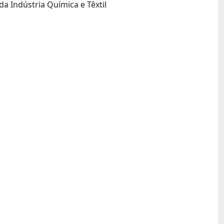
Rio de Janeiro, RJ: Serviço Nacional de Aprendizagem Industrial, Centro de Tecnologia da Indústria Química e Têxtil